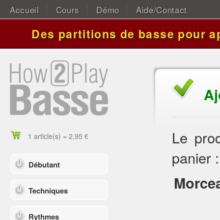
Accueil
Cours
Démo
Aide/Contact
Des partitions de basse pour a
Aj
Le prod
1 article(s) = 2,95 €
panier :
Débutant
Morcea
Techniques
Rythmes