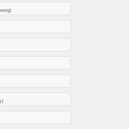
ourg)
y)