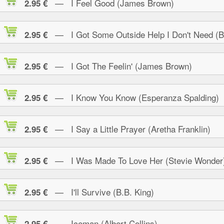
— I Feel Good (James Brown)
2.95 €
— I Got Some Outside Help I Don't Need (B.
2.95 €
— I Got The Feelin' (James Brown)
2.95 €
— I Know You Know (Esperanza Spalding)
2.95 €
— I Say a Little Prayer (Aretha Franklin)
2.95 €
— I Was Made To Love Her (Stevie Wonder
2.95 €
— I'll Survive (B.B. King)
2.95 €
— Iceman (Albert Collins)
2.95 €