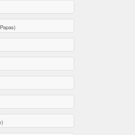
 Papas)
y)