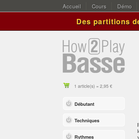
Accueil
Cours
Démo
Des partitions 
1 article(s) = 2,95 €
Débutant
Techniques
Rythmes