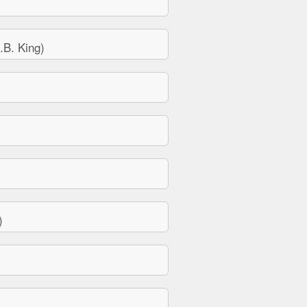
B. King)
)