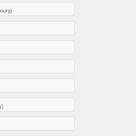
ourg)
y)