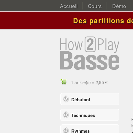
Accueil
Cours
Démo
Des partitions 
1 article(s) = 2,95 €
Débutant
Techniques
Rythmes