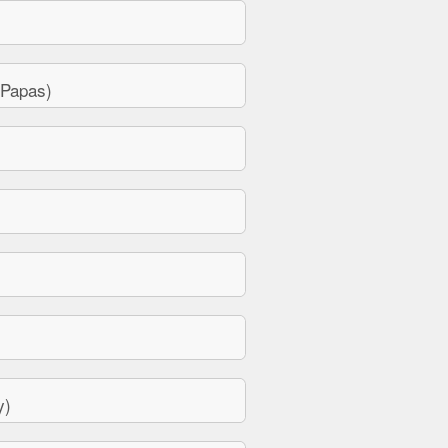
 Papas)
y)