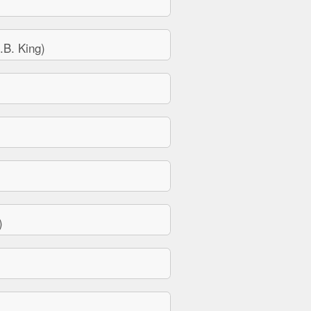
B. King)
)