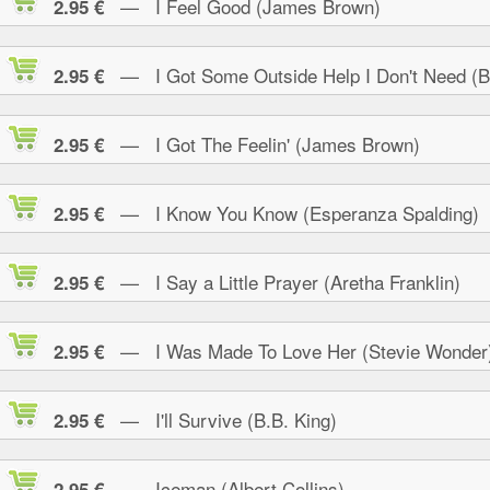
— I Feel Good (James Brown)
2.95 €
— I Got Some Outside Help I Don't Need (B.
2.95 €
— I Got The Feelin' (James Brown)
2.95 €
— I Know You Know (Esperanza Spalding)
2.95 €
— I Say a Little Prayer (Aretha Franklin)
2.95 €
— I Was Made To Love Her (Stevie Wonder
2.95 €
— I'll Survive (B.B. King)
2.95 €
— Iceman (Albert Collins)
2.95 €