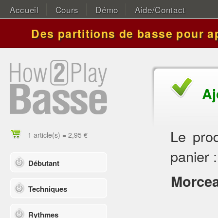
Accueil
Cours
Démo
Aide/Contact
Des partitions de basse pour a
Aj
Le prod
1 article(s) = 2,95 €
panier :
Débutant
Morcea
Techniques
Rythmes