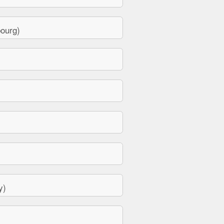
ourg)
y)