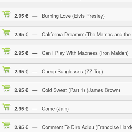
— Burning Love (Elvis Presley)
2.95 €
— California Dreamin' (The Mamas and the
2.95 €
— Can I Play With Madness (Iron Maiden)
2.95 €
— Cheap Sunglasses (ZZ Top)
2.95 €
— Cold Sweat (Part 1) (James Brown)
2.95 €
— Come (Jain)
2.95 €
— Comment Te Dire Adieu (Francoise Hard
2.95 €