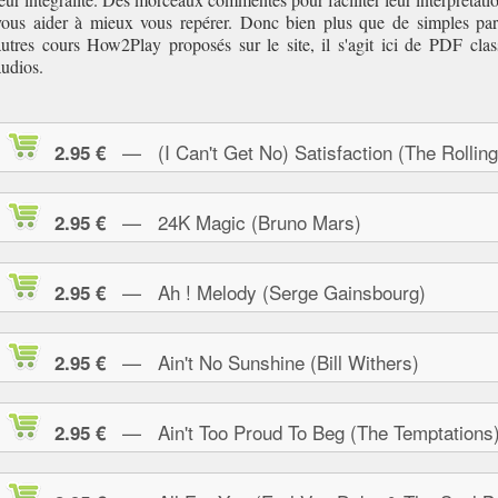
vous aider à mieux vous repérer. Donc bien plus que de simples par
autres cours How2Play proposés sur le site, il s'agit ici de PDF clas
audios.
— (I Can't Get No) Satisfaction (The Rolling
2.95 €
— 24K Magic (Bruno Mars)
2.95 €
— Ah ! Melody (Serge Gainsbourg)
2.95 €
— Ain't No Sunshine (Bill Withers)
2.95 €
— Ain't Too Proud To Beg (The Temptations
2.95 €