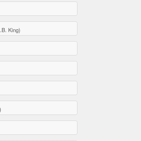
B. King)
)