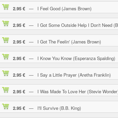
— I Feel Good (James Brown)
2.95 €
— I Got Some Outside Help I Don't Need (B.
2.95 €
— I Got The Feelin' (James Brown)
2.95 €
— I Know You Know (Esperanza Spalding)
2.95 €
— I Say a Little Prayer (Aretha Franklin)
2.95 €
— I Was Made To Love Her (Stevie Wonder
2.95 €
— I'll Survive (B.B. King)
2.95 €