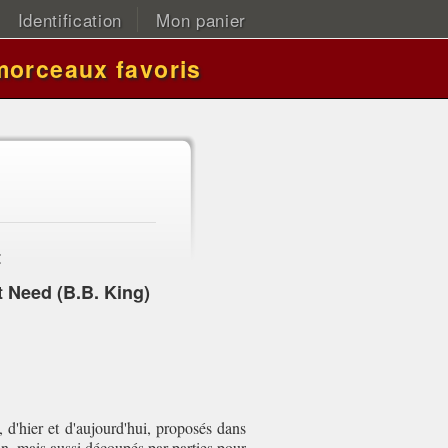
Identification
Mon panier
morceaux favoris
:
t Need (B.B. King)
, d'hier et d'aujourd'hui, proposés dans
on, mais aussi découpés par parties pour