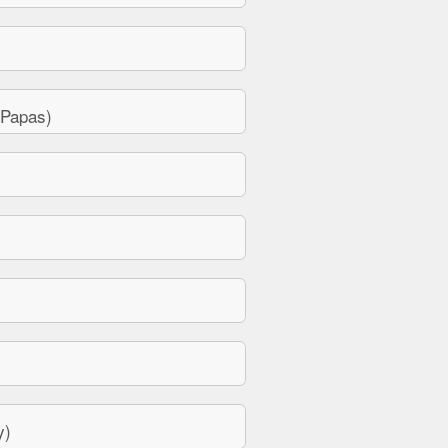
 Papas)
y)