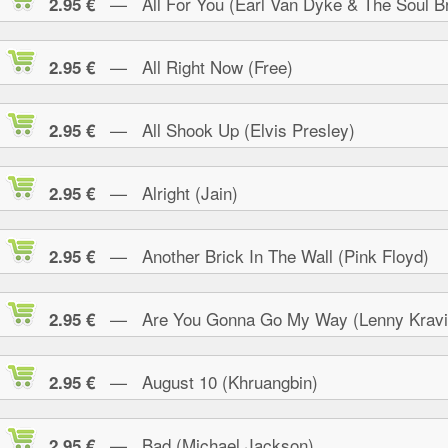
— All For You (Earl Van Dyke & The Soul Br
2.95 €
— All Right Now (Free)
2.95 €
— All Shook Up (Elvis Presley)
2.95 €
— Alright (Jain)
2.95 €
— Another Brick In The Wall (Pink Floyd)
2.95 €
— Are You Gonna Go My Way (Lenny Kravi
2.95 €
— August 10 (Khruangbin)
2.95 €
— Bad (Michael Jackson)
2.95 €