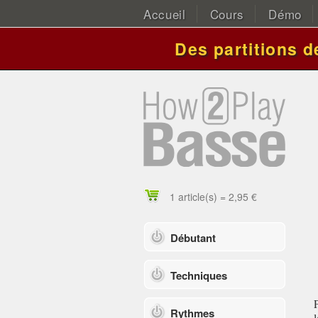
Accueil
Cours
Démo
Des partitions 
1 article(s) = 2,95 €
Débutant
Techniques
Rythmes