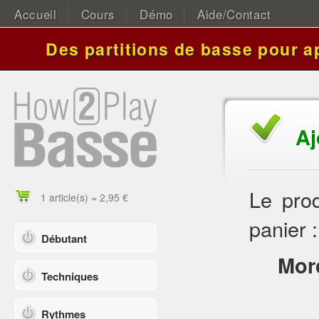
Accueil
Cours
Démo
Aide/Contact
Des partitions de basse pour a
Aj
Le prod
1 article(s) = 2,95 €
panier :
Débutant
Mor
Techniques
Rythmes