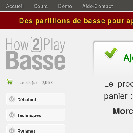
Accueil
Cours
Démo
Aide/Contact
Des partitions de basse pour a
Aj
Le prod
1 article(s) = 2,95 €
panier :
Débutant
Morc
Techniques
Rythmes